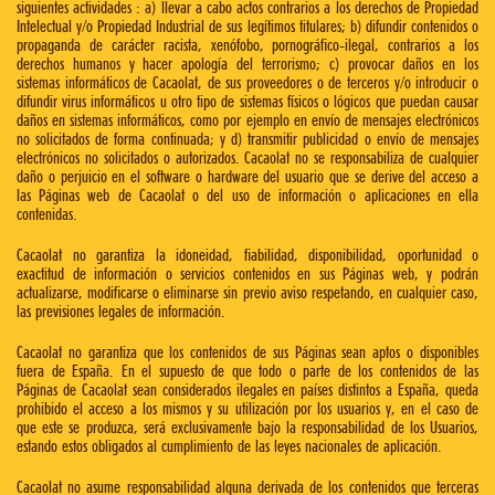
siguientes actividades : a) llevar a cabo actos contrarios a los derechos de Propiedad
Intelectual y/o Propiedad Industrial de sus legítimos titulares; b) difundir contenidos o
propaganda de carácter racista, xenófobo, pornográfico-ilegal, contrarios a los
derechos humanos y hacer apología del terrorismo; c) provocar daños en los
sistemas informáticos de Cacaolat, de sus proveedores o de terceros y/o introducir o
difundir virus informáticos u otro tipo de sistemas físicos o lógicos que puedan causar
daños en sistemas informáticos, como por ejemplo en envío de mensajes electrónicos
no solicitados de forma continuada; y d) transmitir publicidad o envío de mensajes
electrónicos no solicitados o autorizados. Cacaolat no se responsabiliza de cualquier
daño o perjuicio en el software o hardware del usuario que se derive del acceso a
las Páginas web de Cacaolat o del uso de información o aplicaciones en ella
contenidas.
Cacaolat no garantiza la idoneidad, fiabilidad, disponibilidad, oportunidad o
exactitud de información o servicios contenidos en sus Páginas web, y podrán
actualizarse, modificarse o eliminarse sin previo aviso respetando, en cualquier caso,
las previsiones legales de información.
Cacaolat no garantiza que los contenidos de sus Páginas sean aptos o disponibles
fuera de España. En el supuesto de que todo o parte de los contenidos de las
Páginas de Cacaolat sean considerados ilegales en países distintos a España, queda
prohibido el acceso a los mismos y su utilización por los usuarios y, en el caso de
que este se produzca, será exclusivamente bajo la responsabilidad de los Usuarios,
estando estos obligados al cumplimiento de las leyes nacionales de aplicación.
Cacaolat no asume responsabilidad alguna derivada de los contenidos que terceras