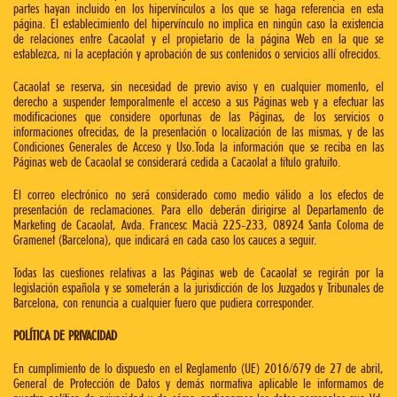
partes hayan incluido en los hipervínculos a los que se haga referencia en esta
página. El establecimiento del hipervínculo no implica en ningún caso la existencia
de relaciones entre Cacaolat y el propietario de la página Web en la que se
establezca, ni la aceptación y aprobación de sus contenidos o servicios allí ofrecidos.
Cacaolat se reserva, sin necesidad de previo aviso y en cualquier momento, el
derecho a suspender temporalmente el acceso a sus Páginas web y a efectuar las
modificaciones que considere oportunas de las Páginas, de los servicios o
informaciones ofrecidas, de la presentación o localización de las mismas, y de las
Condiciones Generales de Acceso y Uso.Toda la información que se reciba en las
Páginas web de Cacaolat se considerará cedida a Cacaolat a título gratuito.
El correo electrónico no será considerado como medio válido a los efectos de
presentación de reclamaciones. Para ello deberán dirigirse al Departamento de
Marketing de Cacaolat, Avda. Francesc Macià 225-233, 08924 Santa Coloma de
Gramenet (Barcelona), que indicará en cada caso los cauces a seguir.
Todas las cuestiones relativas a las Páginas web de Cacaolat se regirán por la
legislación española y se someterán a la jurisdicción de los Juzgados y Tribunales de
Barcelona, con renuncia a cualquier fuero que pudiera corresponder.
POLÍTICA DE PRIVACIDAD
En cumplimiento de lo dispuesto en el Reglamento (UE) 2016/679 de 27 de abril,
General de Protección de Datos y demás normativa aplicable le informamos de