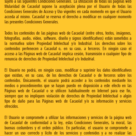
sujeto a las siguientes Condiciones Generales. La utilización de todas las páginas web
titularidad de Cacaolat supone la aceptación plena por el Usuario de todas las
Condiciones Generales de Acceso y Uso vigentes en cada momento en que el Usuario
acceda al mismo. Cacaolat se reserva el derecho a modificar en cualquier momento
las presentes Condiciones Generales.
Todos los contenidos de las páginas web de Cacaolat (entre otros, textos, imágenes,
fotografías, audio, vídeo, software, diseño y signos identificativos) están sometidos a
la normativa sobre Propiedad Intelectual y/o Industrial. Los derechos sobre los
contenidos pertenecen a Cacaolat o, en su caso, a terceros. En ningún caso el
acceso a las Páginas web de Cacaolat implica cesión, transmisión o cualquier tipo de
renuncia de derechos de Propiedad Intelectual y/o Industrial.
El Usuario no podrá, en ningún caso, modificar o suprimir los datos identificativos
que existan, en su caso, de los derechos de Cacaolat o de terceros sobre los
contenidos. Únicamente, el usuario podrá acceder a los contenidos mediante los
medios o procedimientos que se hayan puesto en disposición a este efecto en las
Páginas web de Cacaolat o se utilicen habitualmente en Internet para ese fin,
siempre que no impliquen violación de derechos de Propiedad Intelectual o algún
tipo de daño para las Páginas web de Cacaolat y/o su información y servicios
ofrecidos.
El Usuario se compromete a utilizar las informaciones y servicios de la página web
de Cacaolat de conformidad a la ley, estas Condiciones Generales, la moral, las
buenas costumbres y el orden público. En particular, el usuario se compromete a
hacer un uso correcto y lícito de los servicios y contenidos y a no realizar las